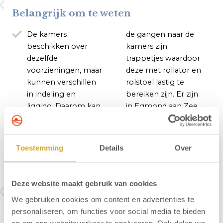
Belangrijk om te weten
De kamers
de gangen naar de
beschikken over
kamers zijn
dezelfde
trappetjes waardoor
voorzieningen, maar
deze met rollator en
kunnen verschillen
rolstoel lastig te
in indeling en
bereiken zijn. Er zijn
ligging. Daarom kan
in Egmond aan Zee
uw kamer afwijken
accommodaties die
van de getoonde
wel zijn aangepast,
foto's.
neem hiervoor
Toestemming
Details
Over
Alleen de etages in
contact op met de
het hotel zijn
reserveringsafdeling:
bereikbaar per lift. In
072 750 2100.
Deze website maakt gebruik van cookies
We gebruiken cookies om content en advertenties te
personaliseren, om functies voor social media te bieden
en om ons websiteverkeer te analyseren. Ook delen we