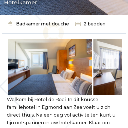
Klantenservice
Hotelkamer
Veelgestelde vragen
Contact
shower
bed
Badkamer met douche
2 bedden
Route
Welkom bij Hotel de Boei. In dit knusse
familiehotel in Egmond aan Zee voelt u zich
direct thuis. Na een dag vol activiteiten kunt u
fijn ontspannen in uw hotelkamer. Klaar om