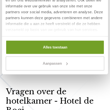
informatie over uw gebruik van onze site met onze
Over Hotel de Boei
partners voor social media, adverteren en analyse. Deze
Hotel de Boei is een kleinschalig en knus
partners kunnen deze gegevens combineren met andere
informatie die u aan ze heeft verstrekt of die ze hebben
familiehotel in Egmond aan Zee en beschikt
verzameld op basis van uw gebruik van hun services.
over hotelkamers en appartementen voor 2 tot
4 personen. Het hotel is gelegen op slechts 15
meter van het strand en aan de gezellige
Alles toestaan
winkelstraat van het voormalige vissersplaatsje.
Ideaal dus voor een heerlijk verblijf aan de
Aanpassen
Noordzeekust.
Vragen over de
hotelkamer - Hotel de