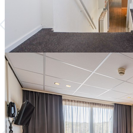
Over Hotel de Boei
Hotel de Boei is een kleinschalig en knus
familiehotel in Egmond aan Zee en beschikt
over hotelkamers en appartementen voor 2 tot
4 personen. Het hotel is gelegen op slechts 15
meter van het strand en aan de gezellige
winkelstraat van het voormalige vissersplaatsje.
Ideaal dus voor een heerlijk verblijf aan de
Noordzeekust.
Vragen over
arrangementen - Hotel