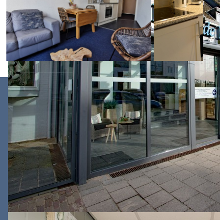
Hotel de Boei
Westeinde 2
1931 AB Egmond aan Zee
Nederland
072 750 2100
info@deboei.nl
KVK-nummer: 37067444