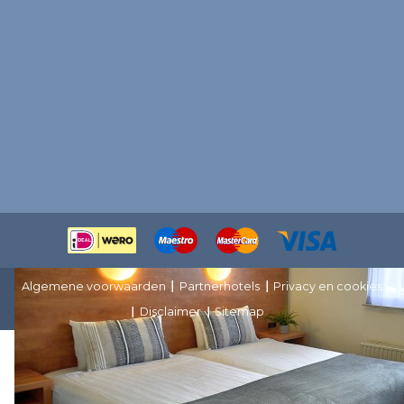
Overig
Veelgestelde vragen
Contact
Locatie en route
Werken bij Hotel in Egmond
Nieuwsbrief, schrijf je in en win!
Webcams Egmond aan Zee
Algemene voorwaarden
Partnerhotels
Privacy en cookies
Disclaimer
Sitemap