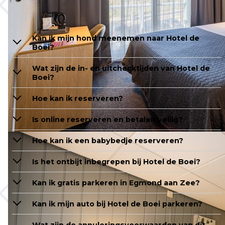
de Boei
Kan ik mijn hond meenemen naar Hotel de
Boei?
Wat zijn de in- en uitchecktijden van Hotel de
Boei?
Hoe kan ik reserveren?
Is online reserveren en betalen veilig?
Hoe kan ik een babybedje reserveren?
Is het ontbijt inbegrepen bij Hotel de Boei?
Kan ik gratis parkeren in Egmond aan Zee?
Kan ik mijn auto bij Hotel de Boei parkeren?
Wat zijn de annuleringsvoorwaarden van dit