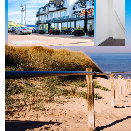
Klantenserv
Veelgestelde v
Contact
Route
Kom deze zomer naar het strand van Egmond
aan Zee en geniet van een fijne vakantie in deze
levendige kustplaats. Gun uzelf een heerlijk
weekje met zonnebaden, pootjebaden,
strandwandelingen of een verfrissende duik in
de zee. Verkende de prachtige omgeving, het
duingebied beschikt over een uitgebreid
netwerk aan wandel- en fietspaden, bezoek de
dorpen in de buurt of de historische stad
Alkmaar. Na een dag vol activiteiten kunt u
heerlijk bijkomen in uw kamer. Klaar om er weer