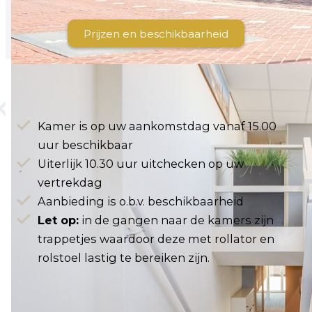
vanaf € 247,50 p.p.
Prijzen en beschikbaarheid
Belangrijk om te weten
Kamer is op uw aankomstdag vanaf 15.00
uur beschikbaar
Uiterlijk 10.30 uur uitchecken op uw
vertrekdag
Aanbieding is o.b.v. beschikbaarheid
Let op:
in de gangen naar de kamers zijn
trappetjes waardoor deze met rollator en
rolstoel lastig te bereiken zijn.