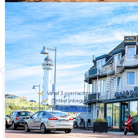
op uit te trekken? Vanuit Hotel de Boei wandelt
u zo het dorpscentrum in en ook het strand is
vlakbij.
Dit arrangement is te boeken vanaf 3
overnachtingen in een standaardkamer in Hotel
de Boei. Het ontbijt in Restaurant Jooi! is op alle
dagen inbegrepen.
Het arrangement
Vanaf 3 overnachtingen
Ontbijt inbegrepen
Aankomst in periode 3 juli t/m 3 oktober 2026
Bekijk de beschikbaarheid van dit arrangement en
kies daarna uw kamer.