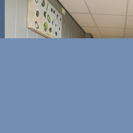
Btw-nummer: NL8021.92.798.B01
Onze kamers
Hotelkamer
2-persoonsappartement
4-persoonsappartement
Partnerhotels
Neem een kijkje bij onze partnerhotels.