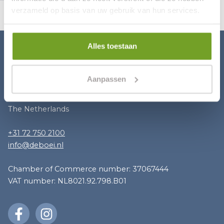
verzameld op basis van uw gebruik van hun services.
Alles toestaan
Hotel de Boei
Aanpassen
Westeinde 2
1931 AB Egmond aan Zee
The Netherlands
+31 72 750 2100
info@deboei.nl
Chamber of Commerce number: 37067444
VAT number: NL8021.92.798.B01