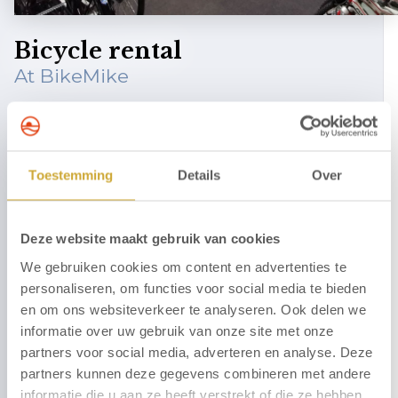
Bicycle rental
At BikeMike
The surroundings of our hotel, with the boulevard and
authentic streets of Egmond aan Zee, but also the
extensive dune area with dozens of kilometres of cycle
Toestemming
Details
Over
paths, is ideal for exploring by bicycle.
In Hotel Zuiderduin, you can rent (electric) bicycles,
tandems, or an electric wheelchair bike at BikeMike.
Deze website maakt gebruik van cookies
We gebruiken cookies om content en advertenties te
Contact BikeMike on +31 72 750 2030 or read more
personaliseren, om functies voor social media te bieden
about the bicycle rental company via the button
en om ons websiteverkeer te analyseren. Ook delen we
below.
informatie over uw gebruik van onze site met onze
partners voor social media, adverteren en analyse. Deze
More information
partners kunnen deze gegevens combineren met andere
informatie die u aan ze heeft verstrekt of die ze hebben